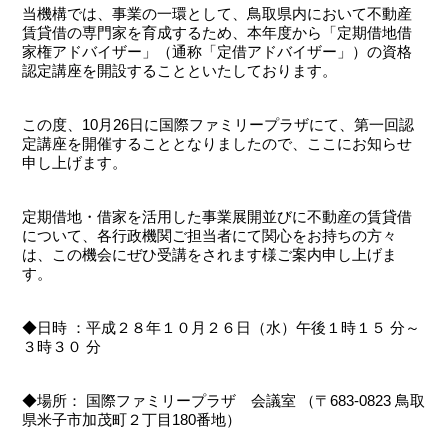
当機構では、事業の一環として、鳥取県内において不動産
賃貸借の専門家を育成するため、本年度から「定期借地借
家権アドバイザー」（通称「定借アドバイザー」）の資格
認定講座を開設することといたしております。
この度、10月26日に国際ファミリープラザにて、第一回認
定講座を開催することとなりましたので、ここにお知らせ
申し上げます。
定期借地・借家を活用した事業展開並びに不動産の賃貸借
について、各行政機関ご担当者にて関心をお持ちの方々
は、この機会にぜひ受講をされます様ご案内申し上げま
す。
◆日時 ：平成２８年１０月２６日（水）午後１時１５ 分～
３時３０ 分
◆場所： 国際ファミリープラザ 会議室 （〒683-0823 鳥取
県米子市加茂町２丁目180番地）