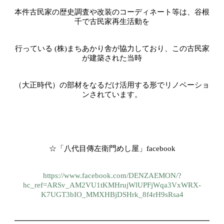
本件古民家の歴史調査や改装のコーディネート等は、谷根
千で古民家再生活動を
行っている
(
株
)
まちあかり舎が協力しており、この古民家
が建築された当時
（大正時代）の部材をなるだけ活用する形でリノベーショ
ンされています。
☆「八代目傳左衛門めし屋」
facebook
https://www.facebook.com/DENZAEMON/?
hc_ref=ARSv_AM2VU1tKMHrujWlUPFjWqa3VxWRX-
K7UGT3bIO_MMXHBjDSHrk_8f4rH9sRsa4
━━━━━━━━━━━━━━━━━━━━━━━━━━