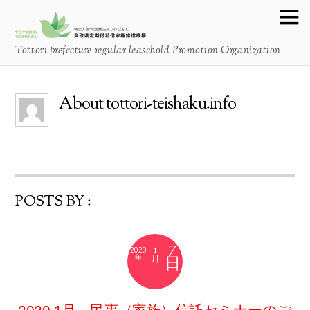
Tottori prefecture regular leasehold Promotion Organization
About
tottori-teishaku.info
POSTS BY :
7
1
2020
月