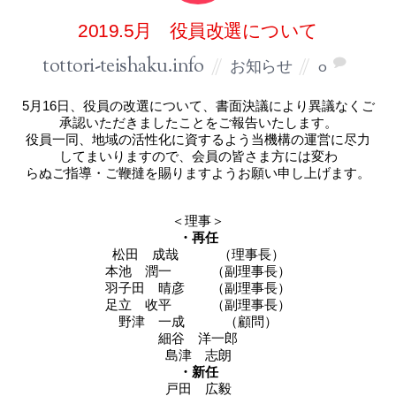
2019.5月 役員改選について
tottori-teishaku.info
お知らせ
0
5月16日、役員の改選について、書面決議により異議なくご
承認いただきましたことをご報告いたします。
役員一同、地域の活性化に資するよう当機構の運営に尽力
してまいりますので、会員の皆さま方には変わ
らぬご指導・ご鞭撻を賜りますようお願い申し上げます。
＜理事＞
・再任
松田 成哉 （理事長）
本池 潤一 （副理事長）
羽子田 晴彦 （副理事長）
足立 收平 （副理事長）
野津 一成 （顧問）
細谷 洋一郎
島津 志朗
・新任
戸田 広毅