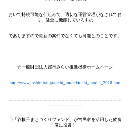
おいて持続可能な仕組みで、適切な運営管理がなされてお
り、健全に機能しているもの
でありますので最新の案件でなくても可能とのことです。
☆一般財団法人都市みらい推進機構ホームページ
http://www.toshimirai.jp/tochi_model/tochi_model_2018.htm
＿＿＿＿＿＿＿＿＿＿＿＿＿＿＿＿＿＿＿＿＿＿＿＿＿＿
＿＿＿＿＿＿＿＿
〇「谷根千まちづくりファンド」が古民家を活用した飲食
店に投資！