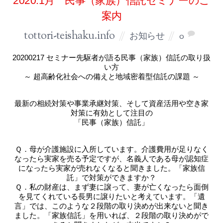
2020.1月 民事（家族）信託セミナーのご
案内
tottori-teishaku.info
お知らせ
0
20200217 セミナー先駆者が語る民事（家族）信託の取り扱
い方
～ 超高齢化社会への備えと地域密着型信託の課題 ～
最新の相続対策や事業承継対策、そして資産活用や空き家
対策に有効として注目の
「民事（家族）信託」
Ｑ．母が介護施設に入所しています。介護費用が足りなく
なったら実家を売る予定ですが、名義人である母が認知症
になったら実家が売れなくなると聞きました。「家族信
託」で対策ができますか？
Ｑ．私の財産は、まず妻に譲って、妻が亡くなったら面倒
を見てくれている長男に譲りたいと考えています。「遺
言」では、このような２段階の取り決めが出来ないと聞き
ました。「家族信託」を用いれば、２段階の取り決めがで