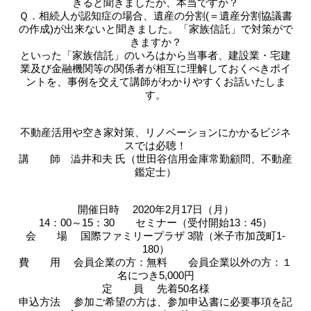
きると聞きましたが、本当ですか？
Ｑ．相続人が認知症の場合、遺産の分割(＝遺産分割協議書
の作成)が出来ないと聞きました。「家族信託」で対策がで
きますか？
といった「家族信託」のいろはから当事者、建設業・宅建
業及び金融機関等の関係者が相互に理解しておくべきポイ
ントを、事例を交えて講師がわかりやすくお話いたしま
す。
不動産活用や空き家対策、リノベーションにかかるビジネ
スでは必聴！
講 師 澁井和夫 氏（世田谷信用金庫常勤顧問、不動産
鑑定士）
開催日時 2020年2月17日（月）
14：00～15：30 セミナー（受付開始13：45）
会 場 国際ファミリープラザ 3階（米子市加茂町1-
180）
費 用 会員企業の方：無料 会員企業以外の方：１
名につき5,000円
定 員 先着50名様
申込方法 参加ご希望の方は、参加申込書に必要事項を記