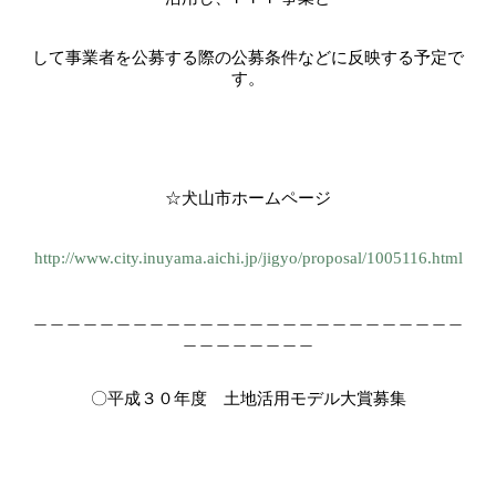
して事業者を公募する際の公募条件などに反映する予定で
す。
☆犬山市ホームページ
http://www.city.inuyama.aichi.jp/jigyo/proposal/1005116.html
＿＿＿＿＿＿＿＿＿＿＿＿＿＿＿＿＿＿＿＿＿＿＿＿＿＿
＿＿＿＿＿＿＿＿
〇平成３０年度 土地活用モデル大賞募集