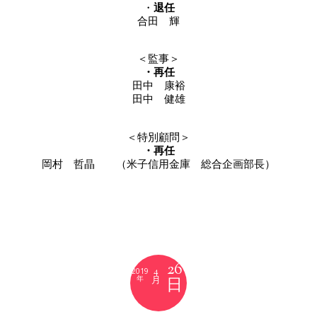
・
退任
合田 輝
＜監事＞
・再任
田中 康裕
田中 健雄
＜特別顧問＞
・再任
岡村 哲晶 （米子信用金庫 総合企画部長）
26
4
2019
月