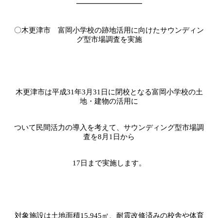
━━━━━━━━━
〇木更津市 富岡小学校の跡地活用に向けたサウンディン
グ型市場調査を実施
木更津市は平成
31
年
3
月
31
日に閉校となる富岡小学校の土
地・建物の活用に
ついて民間活力の導入を考えて、サウンディング型市場調
査を
8
月
1
日から
17
日まで実施します。
対象施設は土地面積
15,945
㎡、耐震改修済みの校舎や体育