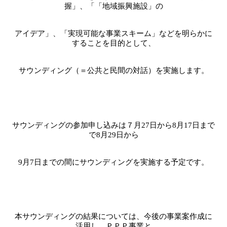
握」、「「地域振興施設」の
アイデア」、「実現可能な事業スキーム」などを明らかに
することを目的として、
サウンディング（＝公共と民間の対話）を実施します。
サウンディングの参加申し込みは７月
27
日から
8
月
17
日まで
で
8
月
29
日から
9
月
7
日までの間にサウンディングを実施する予定です。
本サウンディングの結果については、今後の事業案作成に
活用し、ＰＰＰ事業と