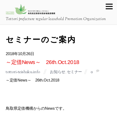
Tottori prefecture regular leasehold Promotion Organization
セミナーのご案内
2018
10月
26
～定借News～ 26th.Oct.2018
tottori-teishaku.info
お知らせ
,
セミナー
0
～定借News～ 26th.Oct.2018
鳥取県定借機構からのNewsです。