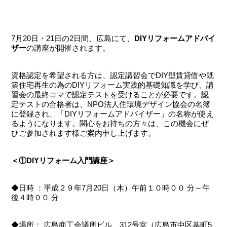
7月20日・21日の2日間、広島にて、
DIYリフォームアドバイ
ザー
の講座が開催されます。
資格認定を希望される方は、認定講習会でDIY型賃貸借や既
築住宅再生の為のDIYリフォーム実践的基礎知識を学び、講
習会の最終コマで認定テストを受けることが必要です。認
定テストの合格者は、NPO法人住環境デザイン協会の名簿
に登録され、「DIYリフォームアドバイザー」の名称が使え
るようになります。関心をお持ちの方々は、この機会にぜ
ひご参加されます様ご案内申し上げます。
＜①DIYリフォーム入門講座＞
◆日時 ：平成２９年7月20日（木）午前１０時００ 分～午
後４時００ 分
◆場所： 広島商工会議所ビル 312号室（広島市中区基町5